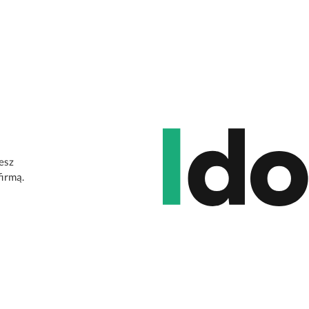
jesz
firmą.