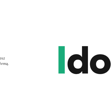
jesz
firmą.